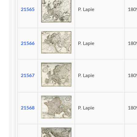
21565
P. Lapie
180
21566
P. Lapie
180
21567
P. Lapie
180
21568
P. Lapie
180