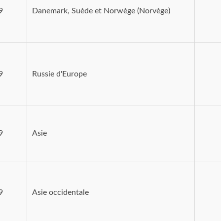
9
Danemark, Suède et Norwège (Norvège)
9
Russie d'Europe
9
Asie
9
Asie occidentale