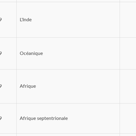
9
L'Inde
9
Océanique
9
Afrique
9
Afrique septentrionale