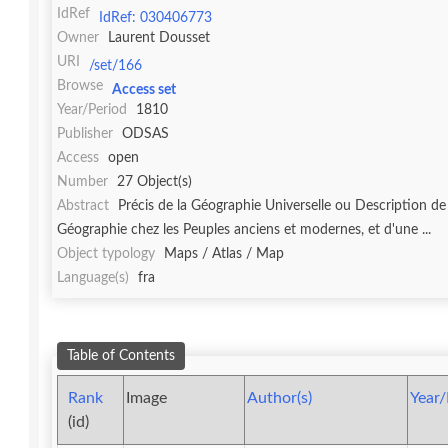
IdRef
IdRef: 030406773
Owner
Laurent Dousset
URI
/set/166
Browse
Access set
Year/Period
1810
Publisher
ODSAS
Access
open
Number
27 Object(s)
Abstract
Précis de la Géographie Universelle ou Description de
Géographie chez les Peuples anciens et modernes, et d'une ...
Object typology
Maps / Atlas / Map
Language(s)
fra
Table of Contents
Rank
Image
Author(s)
Year/
(id)