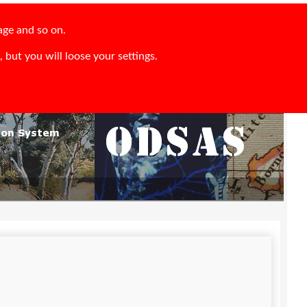
age and so on.
 but you will loose your settings.