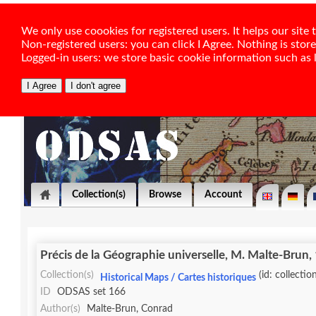
We only use coookies for registered users. It helps our sit
Non-registered users: you can click I Agree. Nothing is stor
Logged-in users: we store basic cookie information such as la
Collection(s)
Browse
Account
Précis de la Géographie universelle, M. Malte-Brun,
Collection(s)
(id: collectio
Historical Maps / Cartes historiques
ID
ODSAS set 166
Author(s)
Malte-Brun, Conrad