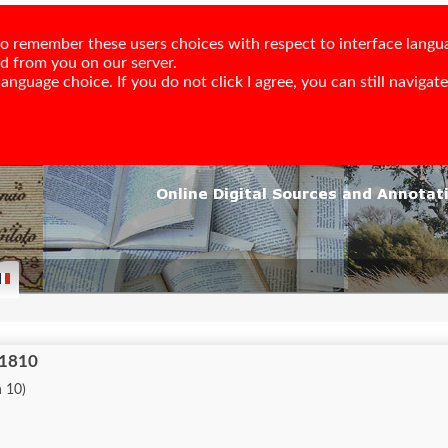
e to remember these users choices with respect to interface langu
ed from you on our server.
nguage choice. If you do not click I agree, you can still navigate,
 1810
n 10)