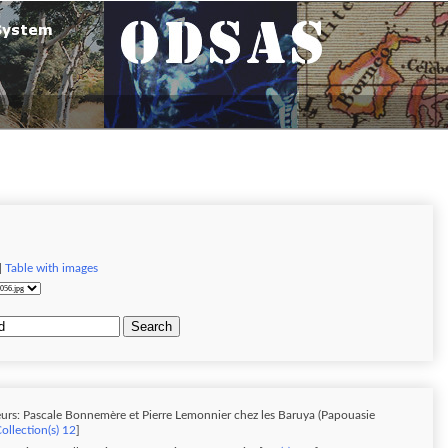
|
Table with images
Search
urs: Pascale Bonnemère et Pierre Lemonnier chez les Baruya (Papouasie
ollection(s) 12
]