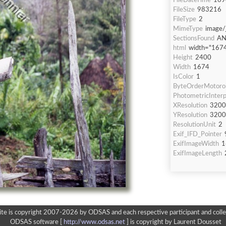
FileDateTime
169
FileSize
983216
FileType
2
MimeType
image/
SectionsFound
AN
html
width="1674
Height
2400
Width
1674
IsColor
1
ByteOrderMotoro
PhotometricInterp
XResolution
3200
YResolution
3200
ResolutionUnit
2
Exif_IFD_Pointer
ExifImageWidth
1
ExifImageLength
ite is copyright 2007-2026 by ODSAS and each respective participant and colle
ODSAS software [
http://www.odsas.net
]
is copyright by Laurent Dousset