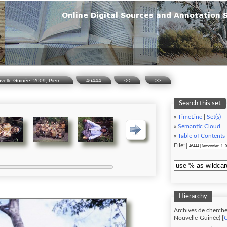
lle-Guinée, 2009, Pierr...
46444
<<
>>
Search this set
»
TimeLine
|
Set(s)
»
Semantic Cloud
»
Table of Contents
File:
Hierarchy
Archives de cherche
Nouvelle-Guinée) [
C