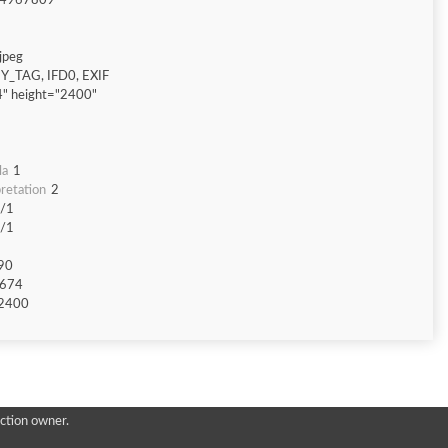
4967809
jpeg
Y_TAG, IFD0, EXIF
" height="2400"
la
1
retation
2
/1
/1
90
674
2400
ction owner.