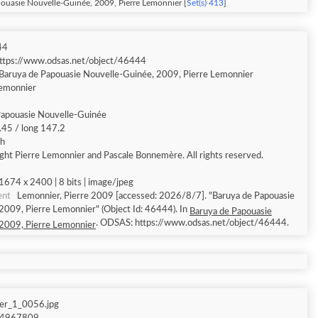
ouasie Nouvelle-Guinée, 2009, Pierre Lemonnier [
Set(s) 413
]
44
ttps://www.odsas.net/object/46444
Baruya de Papouasie Nouvelle-Guinée, 2009, Pierre Lemonnier
Lemonnier
Papouasie Nouvelle-Guinée
9.45 / long 147.2
sh
ght Pierre Lemonnier and Pascale Bonnemère. All rights reserved.
1674 x 2400 | 8 bits | image/jpeg
ent
Lemonnier, Pierre 2009 [accessed: 2026/8/7]. "Baruya de Papouasie
2009, Pierre Lemonnier" (Object Id: 46444). In
Baruya de Papouasie
. ODSAS: https://www.odsas.net/object/46444.
2009, Pierre Lemonnier
er_1_0056.jpg