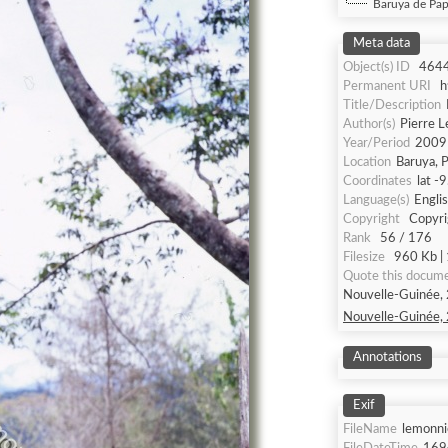
Baruya de Pap
Meta data
Object(s) ID
464
Permanent URI
h
Title/Description
Author(s)
Pierre 
Year/Period
2009
Location
Baruya, 
Coordinates
lat -
Language(s)
Engli
Copyright
Copyri
Rank
56 / 176
Filesize
960 Kb | 
Quote this docum
Nouvelle-Guinée, 
Nouvelle-Guinée, 
Annotations
Exif
FileName
lemonni