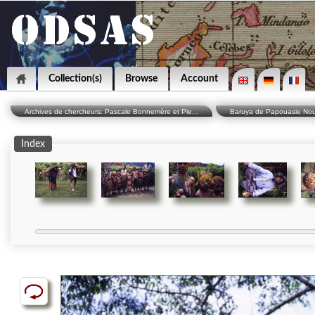
Collection(s)
Browse
Account
Archives de chercheurs: Pascale Bonnemère et Pie...
Baruya de Papouasie Nouve
Index