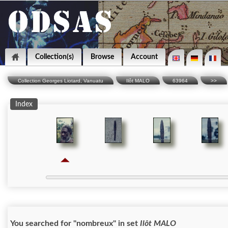
Collection(s)
Browse
Account
Collection Georges Liotard, Vanuatu
Ilôt MALO
63964
>>
Index
You searched for "nombreux" in set
Ilôt MALO