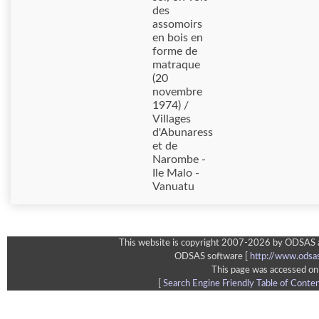
des
assomoirs
en bois en
forme de
matraque
(20
novembre
1974) /
Villages
d'Abunaress
et de
Narombe -
Ile Malo -
Vanuatu
This website is copyright 2007-2026 by ODSAS an
ODSAS software [
http://www.odsa
This page was accessed on
[
Search Engine Friendly Table of Conte