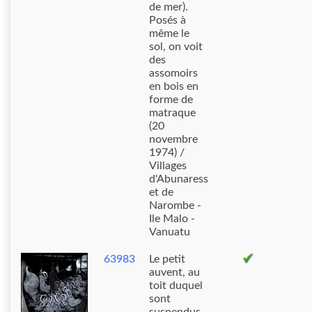
de mer).
Posés à
même le
sol, on voit
des
assomoirs
en bois en
forme de
matraque
(20
novembre
1974) /
Villages
d'Abunaress
et de
Narombe -
Ile Malo -
Vanuatu
63983
Le petit
auvent, au
toit duquel
sont