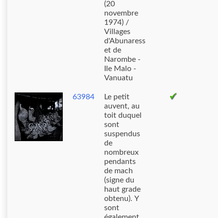
(20
novembre
1974) /
Villages
d'Abunaress
et de
Narombe -
Ile Malo -
Vanuatu
63984
Le petit
auvent, au
toit duquel
sont
suspendus
de
nombreux
pendants
de mach
(signe du
haut grade
obtenu). Y
sont
également