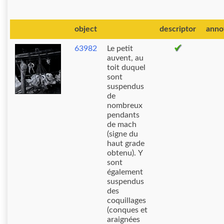
object
descriptor
anno
63982
Le petit
auvent, au
toit duquel
sont
suspendus
de
nombreux
pendants
de mach
(signe du
haut grade
obtenu). Y
sont
également
suspendus
des
coquillages
(conques et
araignées