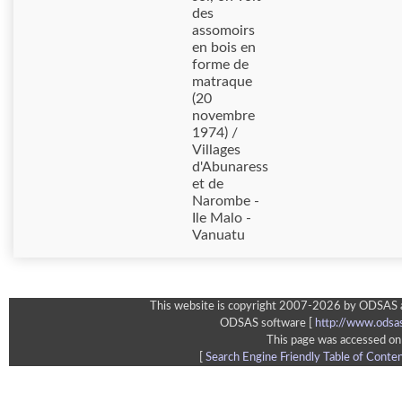
des
assomoirs
en bois en
forme de
matraque
(20
novembre
1974) /
Villages
d'Abunaress
et de
Narombe -
Ile Malo -
Vanuatu
This website is copyright 2007-2026 by ODSAS an
ODSAS software [
http://www.odsa
This page was accessed on
[
Search Engine Friendly Table of Conte