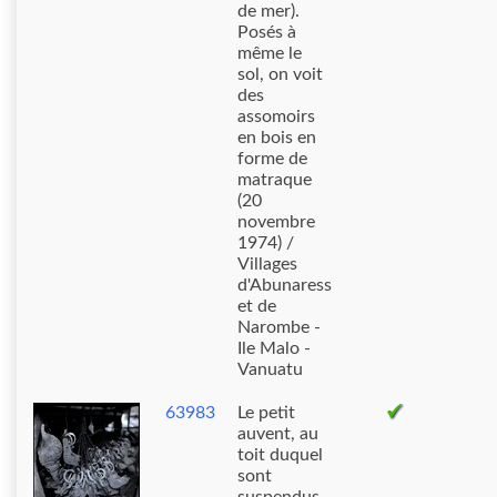
de mer).
Posés à
même le
sol, on voit
des
assomoirs
en bois en
forme de
matraque
(20
novembre
1974) /
Villages
d'Abunaress
et de
Narombe -
Ile Malo -
Vanuatu
63983
Le petit
auvent, au
toit duquel
sont