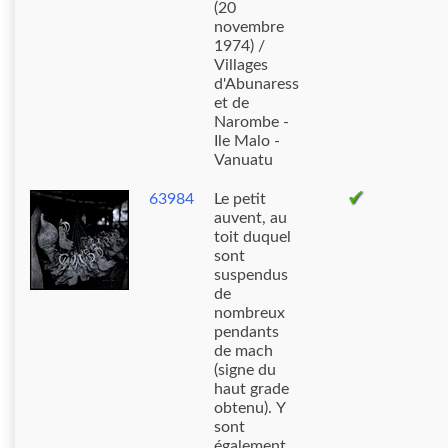
(20
novembre
1974) /
Villages
d'Abunaress
et de
Narombe -
Ile Malo -
Vanuatu
63984
Le petit
auvent, au
toit duquel
sont
suspendus
de
nombreux
pendants
de mach
(signe du
haut grade
obtenu). Y
sont
également