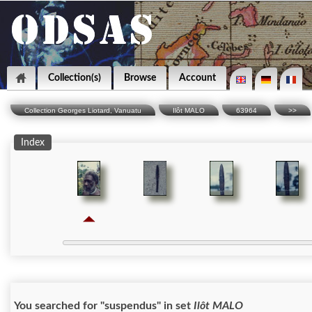
Collection(s)
Browse
Account
Collection Georges Liotard, Vanuatu
Ilôt MALO
63964
>>
Index
You searched for "suspendus" in set
Ilôt MALO