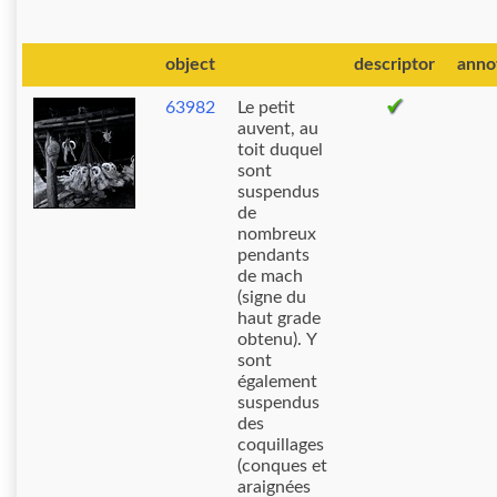
object
descriptor
anno
63982
Le petit
auvent, au
toit duquel
sont
suspendus
de
nombreux
pendants
de mach
(signe du
haut grade
obtenu). Y
sont
également
suspendus
des
coquillages
(conques et
araignées