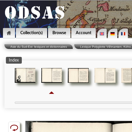
Collection(s)
Browse
Account
Asie du Sud-Est: lexiques et dictionnaires
Lexique Polyglotte Viêtnamien, Köho, 
Index