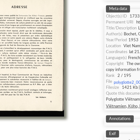
Meta data
Object(s) ID
1733
Permanent URI
h
Title/Description
L
Author(s)
Bochet, G
Year/Period
1953
Location
Viet Nam
Coordinates
lat 21
Language(s)
French
Copyright
The own
copy information f
Rank
2 / 195
File
polyglotte2_0
Filesize
1421 Kb |
Quote this docume
Polyglotte Viêtnami
Viêtnamien, Köho, R
Annotations
Exif