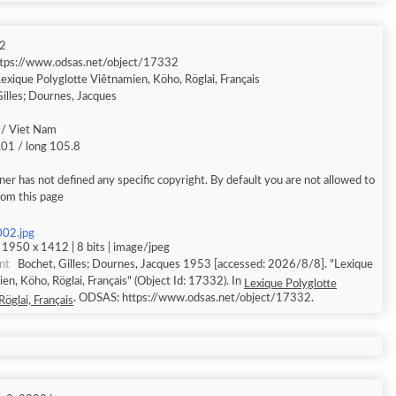
2
ttps://www.odsas.net/object/17332
exique Polyglotte Viêtnamien, Köho, Röglai, Français
illes; Dournes, Jacques
/ Viet Nam
.01 / long 105.8
er has not defined any specific copyright. By default you are not allowed to
rom this page
002.jpg
 1950 x 1412 | 8 bits | image/jpeg
nt
Bochet, Gilles; Dournes, Jacques 1953 [accessed: 2026/8/8]. "Lexique
en, Köho, Röglai, Français" (Object Id: 17332). In
Lexique Polyglotte
. ODSAS: https://www.odsas.net/object/17332.
öglai, Français