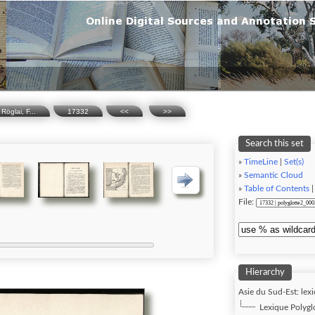
Röglai, F...
17332
<<
>>
Search this set
»
TimeLine
|
Set(s)
»
Semantic Cloud
»
Table of Contents
File:
Hierarchy
Asie du Sud-Est: lexi
Lexique Polygl