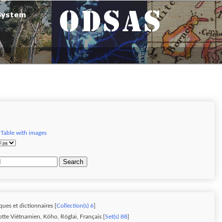
|
Table with images
Search
ques et dictionnaires [
Collection(s) 6
]
otte Viêtnamien, Köho, Röglai, Français [
Set(s) 88
]