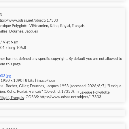
3
ttps://www.odsas.net/object/17333
exique Polyglotte Viêtnamien, Köho, Röglai, Français
illes; Dournes, Jacques
/ Viet Nam
.01 / long 105.8
er has not defined any specific copyright. By default you are not allowed to
rom this page
003.jpg
 1950 x 1390 | 8 bits | image/jpeg
nt
Bochet, Gilles; Dournes, Jacques 1953 [accessed: 2026/8/7]. "Lexique
en, Köho, Röglai, Français" (Object Id: 17333). In
Lexique Polyglotte
. ODSAS: https://www.odsas.net/object/17333.
öglai, Français