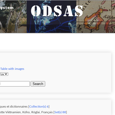
|
Table with images
Search
ques et dictionnaires [
Collection(s) 6
]
otte Viêtnamien, Köho, Röglai, Français [
Set(s) 88
]