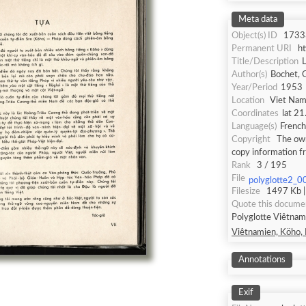
Meta data
Object(s) ID
1733
Permanent URI
h
Title/Description
L
Author(s)
Bochet, G
Year/Period
1953
Location
Viet Nam
Coordinates
lat 21
Language(s)
French
Copyright
The own
copy information f
Rank
3 / 195
File
polyglotte2_0
Filesize
1497 Kb |
Quote this docume
Polyglotte Viêtnami
Viêtnamien, Köho, R
Annotations
Exif