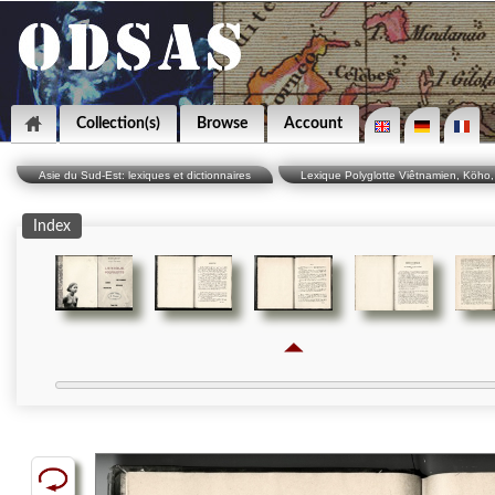
Collection(s)
Browse
Account
Asie du Sud-Est: lexiques et dictionnaires
Lexique Polyglotte Viêtnamien, Köho, 
Index