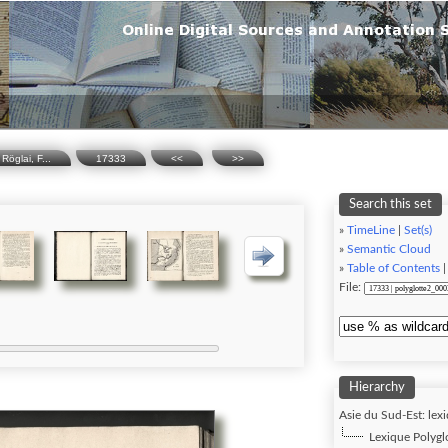
Röglai, F...
17333
<<
>>
Search this set
»
TimeLine
|
Set(s)
»
Semantic Cloud
»
Table of Contents
File:
Hierarchy
Asie du Sud-Est: lexi
Lexique Polygl