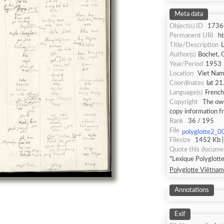
Meta data
Object(s) ID
1736
Permanent URI
h
Title/Description
L
Author(s)
Bochet, G
Year/Period
1953
Location
Viet Nam
Coordinates
lat 21
Language(s)
French
Copyright
The own
copy information f
Rank
36 / 195
File
polyglotte2_0
Filesize
1452 Kb |
Quote this docume
"Lexique Polyglotte
Polyglotte Viêtnami
Annotations
Exif