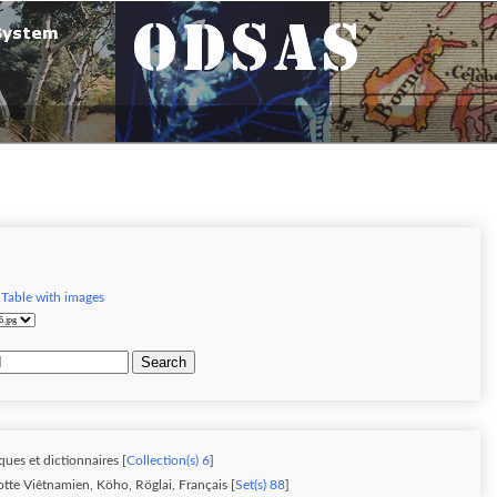
|
Table with images
Search
ques et dictionnaires [
Collection(s) 6
]
otte Viêtnamien, Köho, Röglai, Français [
Set(s) 88
]