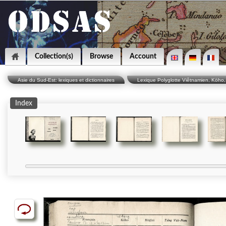
Collection(s)
Browse
Account
Asie du Sud-Est: lexiques et dictionnaires
Lexique Polyglotte Viêtnamien, Köho, 
Index