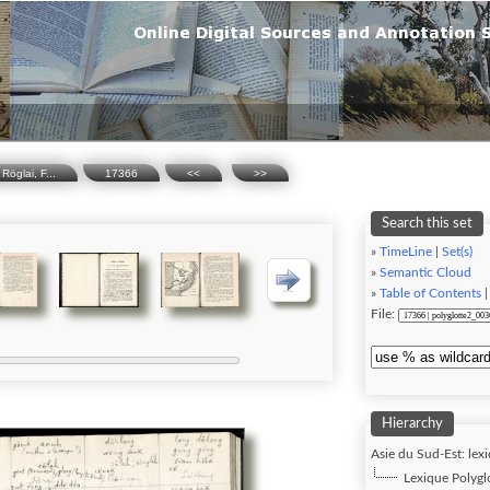
Röglai, F...
17366
<<
>>
Search this set
»
TimeLine
|
Set(s)
»
Semantic Cloud
»
Table of Contents
File:
Hierarchy
Asie du Sud-Est: lexi
Lexique Polygl