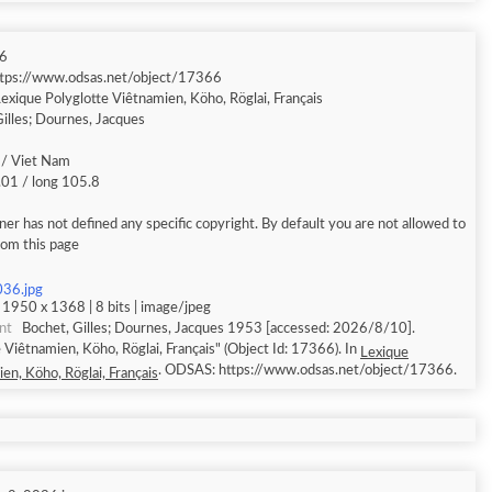
6
ttps://www.odsas.net/object/17366
exique Polyglotte Viêtnamien, Köho, Röglai, Français
illes; Dournes, Jacques
/ Viet Nam
.01 / long 105.8
er has not defined any specific copyright. By default you are not allowed to
rom this page
036.jpg
 1950 x 1368 | 8 bits | image/jpeg
nt
Bochet, Gilles; Dournes, Jacques 1953 [accessed: 2026/8/10].
 Viêtnamien, Köho, Röglai, Français" (Object Id: 17366). In
Lexique
. ODSAS: https://www.odsas.net/object/17366.
en, Köho, Röglai, Français