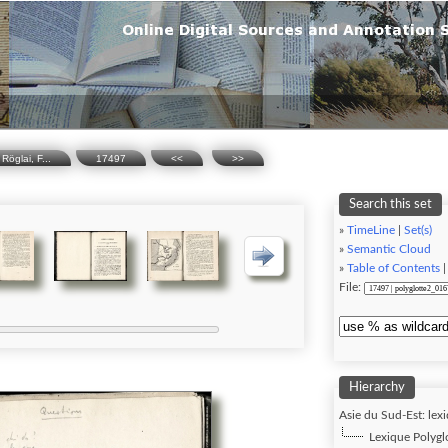
Röglai, F...
17497
<<
>>
Search this set
»
TimeLine
|
Set(s)
»
Semantic Cloud
»
Table of Contents
File:
Hierarchy
Asie du Sud-Est: lexi
Lexique Polygl