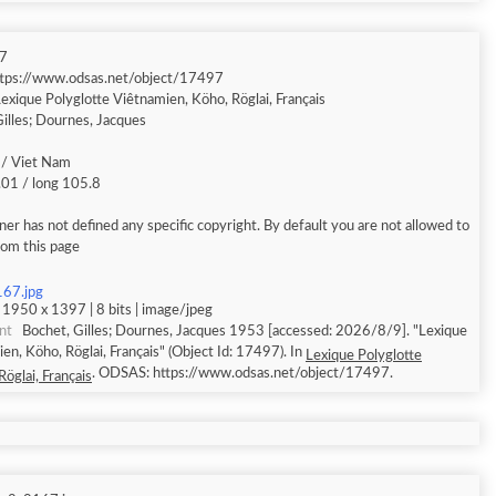
7
ttps://www.odsas.net/object/17497
exique Polyglotte Viêtnamien, Köho, Röglai, Français
illes; Dournes, Jacques
/ Viet Nam
.01 / long 105.8
er has not defined any specific copyright. By default you are not allowed to
rom this page
167.jpg
 1950 x 1397 | 8 bits | image/jpeg
nt
Bochet, Gilles; Dournes, Jacques 1953 [accessed: 2026/8/9]. "Lexique
en, Köho, Röglai, Français" (Object Id: 17497). In
Lexique Polyglotte
. ODSAS: https://www.odsas.net/object/17497.
öglai, Français