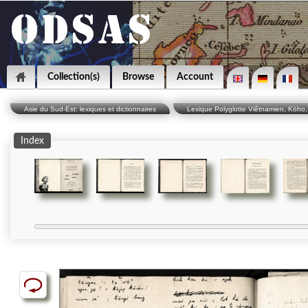
Collection(s)
Browse
Account
Asie du Sud-Est: lexiques et dictionnaires
Lexique Polyglotte Viêtnamien, Köho, 
Index