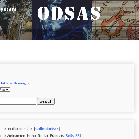
|
Table with images
Search
ques et dictionnaires [
Collection(s) 6
]
otte Viêtnamien, Köho, Röglai, Français [
Set(s) 88
]