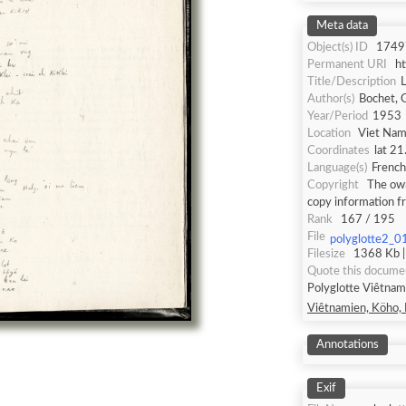
Meta data
Object(s) ID
1749
Permanent URI
h
Title/Description
L
Author(s)
Bochet, G
Year/Period
1953
Location
Viet Nam
Coordinates
lat 21
Language(s)
French
Copyright
The own
copy information f
Rank
167 / 195
File
polyglotte2_0
Filesize
1368 Kb |
Quote this docume
Polyglotte Viêtnami
Viêtnamien, Köho, R
Annotations
Exif