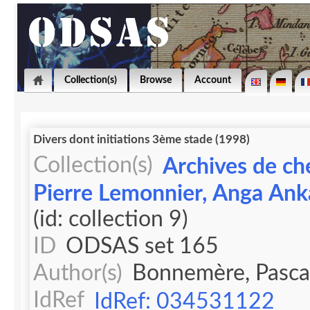
Collection(s)
Browse
Account
Divers dont initiations 3ème stade (1998)
Collection(s)
Archives de ch
Pierre Lemonnier, Anga Ank
(id: collection 9)
ID
ODSAS set 165
Author(s)
Bonnemère, Pasca
IdRef
IdRef: 034531122