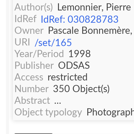
Author(s)
Lemonnier, Pierre
IdRef
IdRef: 030828783
Owner
Pascale Bonnemère, 
URI
/set/165
Year/Period
1998
Publisher
ODSAS
Access
restricted
Number
350 Object(s)
Abstract
...
Object typology
Photograph