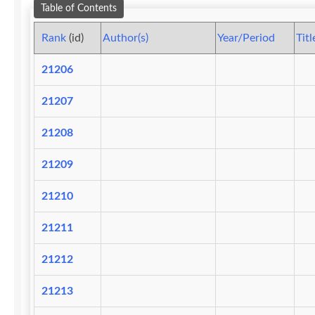
Table of Contents
Rank
(id)
Author(s)
Year/Period
Titl
21206
21207
21208
21209
21210
21211
21212
21213