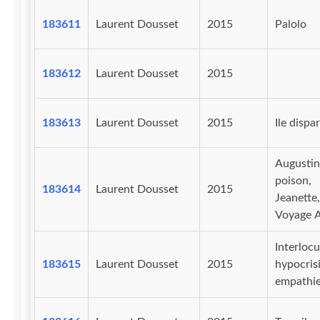
183611
Laurent Dousset
2015
Palolo
183612
Laurent Dousset
2015
183613
Laurent Dousset
2015
Ile dispa
Augustin
poison,
183614
Laurent Dousset
2015
Jeanette,
Voyage A
Interlocu
183615
Laurent Dousset
2015
hypocris
empathi