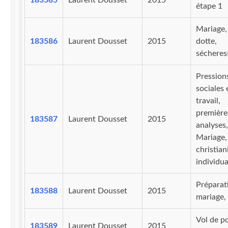
183585
Laurent Dousset
2015
étape 1
Mariage,
183586
Laurent Dousset
2015
dotte,
sécheres
Pression
sociales 
travail,
première
183587
Laurent Dousset
2015
analyses,
Mariage,
christian
individu
Préparat
183588
Laurent Dousset
2015
mariage,
Vol de po
183589
Laurent Dousset
2015