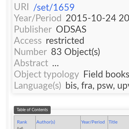
URI
/set/1659
Year/Period
2015-10-24 2
Publisher
ODSAS
Access
restricted
Number
83 Object(s)
Abstract
...
Object typology
Field book
Language(s)
bis, fra, psw, up
Table of Contents
Rank
Author(s)
Year/Period
Title