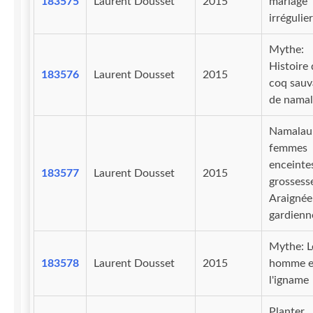
183575
Laurent Dousset
2015
mariage
irrégulier
Mythe:
Histoire
183576
Laurent Dousset
2015
coq sauv
de nama
Namalau
femmes
enceinte
183577
Laurent Dousset
2015
grossess
Araignée
gardienn
Mythe: Le
183578
Laurent Dousset
2015
homme e
l'igname
Planter