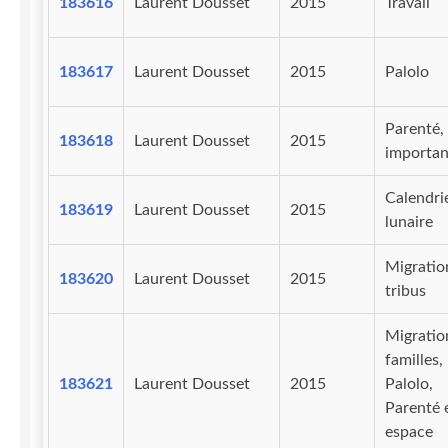
183616
Laurent Dousset
2015
Travail
183617
Laurent Dousset
2015
Palolo
Parenté,
183618
Laurent Dousset
2015
importa
Calendri
183619
Laurent Dousset
2015
lunaire
Migratio
183620
Laurent Dousset
2015
tribus
Migratio
familles,
183621
Laurent Dousset
2015
Palolo,
Parenté 
espace