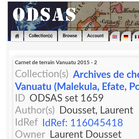
Collection(s)
Browse
Account
Carnet de terrain Vanuatu 2015 - 2
Collection(s)
Archives de ch
Vanuatu (Malekula, Efate, Po
ID
ODSAS set 1659
Author(s)
Dousset, Laurent
IdRef
IdRef: 116045418
Owner
Laurent Dousset