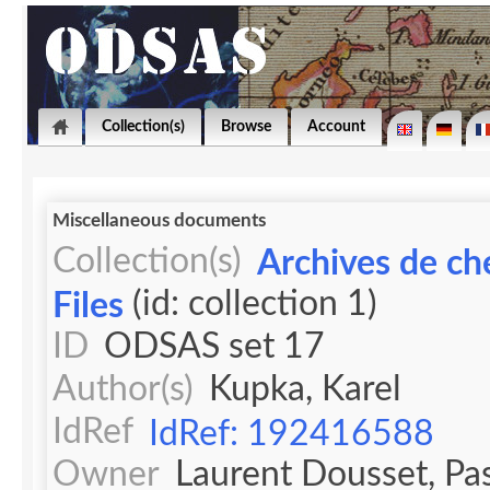
Collection(s)
Browse
Account
Miscellaneous documents
Collection(s)
Archives de ch
(id: collection 1)
Files
ID
ODSAS set 17
Author(s)
Kupka, Karel
IdRef
IdRef: 192416588
Owner
Laurent Dousset, Pa