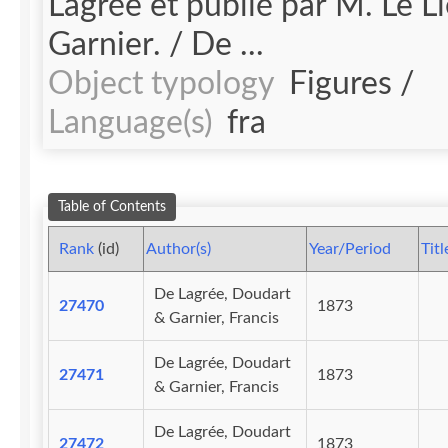
Lagrée et publié par M. Le L
Garnier. / De ...
Object typology
Figures /
Language(s)
fra
Table of Contents
Rank
(id)
Author(s)
Year/Period
Titl
De Lagrée, Doudart
27470
1873
& Garnier, Francis
De Lagrée, Doudart
27471
1873
& Garnier, Francis
De Lagrée, Doudart
27472
1873