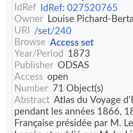
IdRef
IdRef: 027520765
Owner
Louise Pichard-Bert
URI
/set/240
Browse
Access set
Year/Period
1873
Publisher
ODSAS
Access
open
Number
71 Object(s)
Abstract
Atlas du Voyage d'
pendant les années 1866, 1
Française présidée par M. L