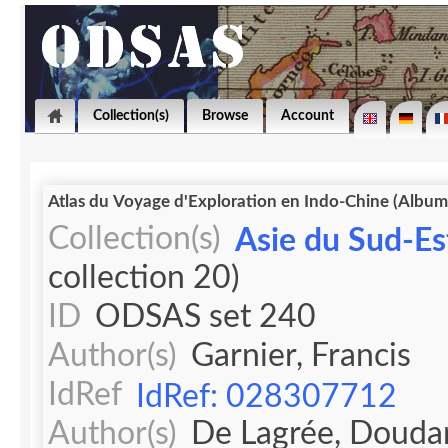
Collection(s)
Browse
Account
Atlas du Voyage d'Exploration en Indo-Chine (Album
Collection(s)
Asie du Sud-Est
collection 20)
ID
ODSAS set 240
Author(s)
Garnier, Francis
IdRef
IdRef: 028307712
Author(s)
De Lagrée, Douda