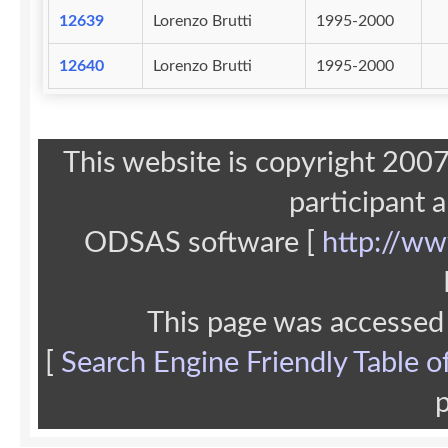
12639
Lorenzo Brutti
1995-2000
12640
Lorenzo Brutti
1995-2000
This website is copyright 20
participant 
ODSAS software [
http://ww
This page was accessed
[
Search Engine Friendly Table o
p