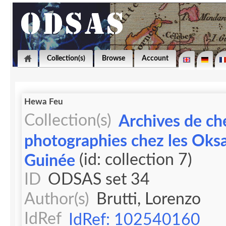
Collection(s)
Browse
Account
Hewa Feu
Collection(s)
Archives de ch
photographies chez les Oks
(id: collection 7)
Guinée
ID
ODSAS set 34
Author(s)
Brutti, Lorenzo
IdRef
IdRef: 102540160