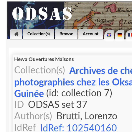
Collection(s)
Browse
Account
Hewa Ouvertures Maisons
Collection(s)
Archives de ch
photographies chez les Oks
(id: collection 7)
Guinée
ID
ODSAS set 37
Author(s)
Brutti, Lorenzo
IdRef
IdRef: 102540160