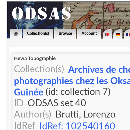
Collection(s)
Browse
Account
Hewa Topographie
Collection(s)
Archives de ch
photographies chez les Oks
(id: collection 7)
Guinée
ID
ODSAS set 40
Author(s)
Brutti, Lorenzo
IdRef
IdRef: 102540160