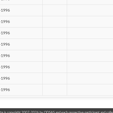
-1996
-1996
-1996
-1996
-1996
-1996
-1996
-1996
te is copyright 2007-2026 by ODSAS and each respective participant and colle