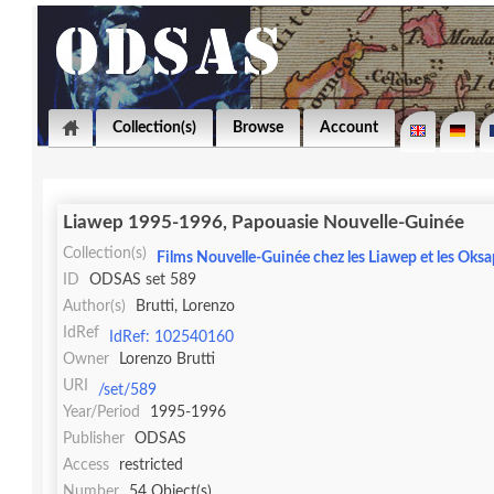
Collection(s)
Browse
Account
Liawep 1995-1996, Papouasie Nouvelle-Guinée
Collection(s)
Films Nouvelle-Guinée chez les Liawep et les Oks
ID
ODSAS set 589
Author(s)
Brutti, Lorenzo
IdRef
IdRef: 102540160
Owner
Lorenzo Brutti
URI
/set/589
Year/Period
1995-1996
Publisher
ODSAS
Access
restricted
Number
54 Object(s)