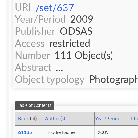
URI
/set/637
Year/Period
2009
Publisher
ODSAS
Access
restricted
Number
111 Object(s)
Abstract
...
Object typology
Photograph
Table of Contents
Rank
(id)
Author(s)
Year/Period
Titl
61135
Elodie Fache
2009