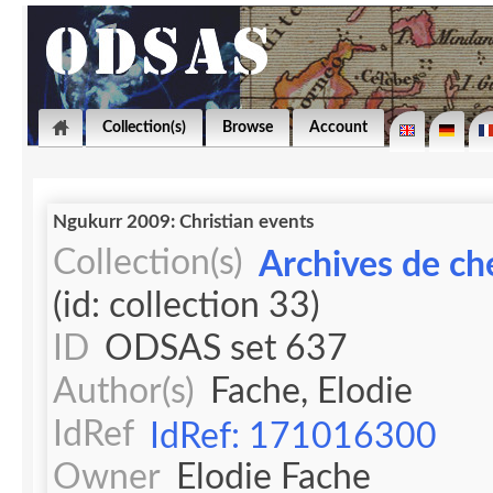
Collection(s)
Browse
Account
Ngukurr 2009: Christian events
Collection(s)
Archives de che
(id: collection 33)
ID
ODSAS set 637
Author(s)
Fache, Elodie
IdRef
IdRef: 171016300
Owner
Elodie Fache