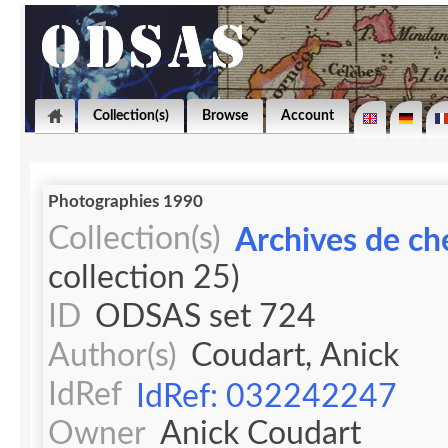
Collection(s)
Browse
Account
Photographies 1990
Collection(s)
Archives de ch
collection 25)
ID
ODSAS set 724
Author(s)
Coudart, Anick
IdRef
IdRef: 032242247
Owner
Anick Coudart