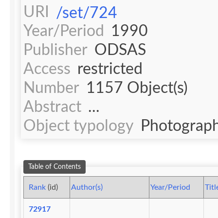
URI
/set/724
Year/Period
1990
Publisher
ODSAS
Access
restricted
Number
1157 Object(s)
Abstract
...
Object typology
Photograph
Table of Contents
Rank
(id)
Author(s)
Year/Period
Titl
72917