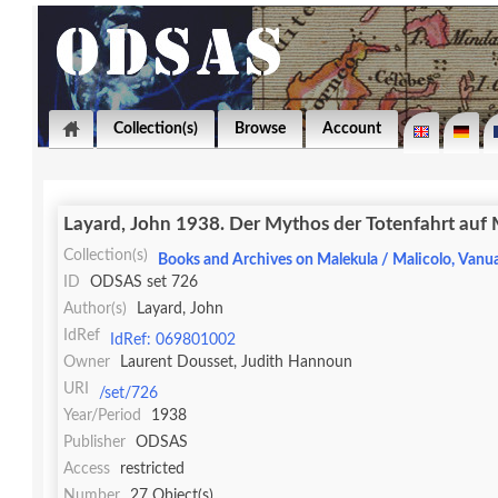
Collection(s)
Browse
Account
Layard, John 1938. Der Mythos der Totenfahrt auf M
Collection(s)
Books and Archives on Malekula / Malicolo, Vanu
ID
ODSAS set 726
Author(s)
Layard, John
IdRef
IdRef: 069801002
Owner
Laurent Dousset, Judith Hannoun
URI
/set/726
Year/Period
1938
Publisher
ODSAS
Access
restricted
Number
27 Object(s)