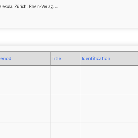
Layard, John 1938. Der Mythos der Totenfahrt auf Malekula. Zürich: Rhein-Verlag. ...
eriod
Title
Identification