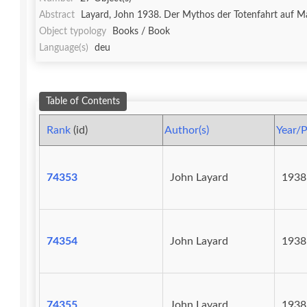
Abstract
Object typology
Books / Book
Language(s)
deu
Table of Contents
Rank
(id)
Author(s)
Year/P
74353
John Layard
1938
74354
John Layard
1938
74355
John Layard
1938