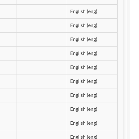
English (eng)
English (eng)
English (eng)
English (eng)
English (eng)
English (eng)
English (eng)
English (eng)
English (eng)
English (eng)