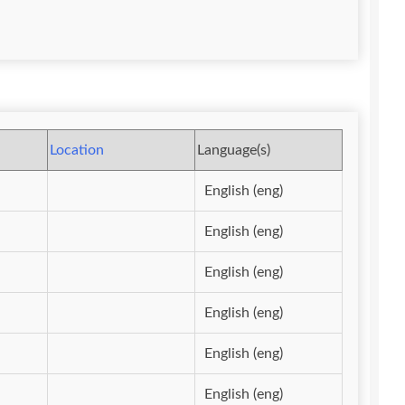
Location
Language(s)
English (eng)
English (eng)
English (eng)
English (eng)
English (eng)
English (eng)