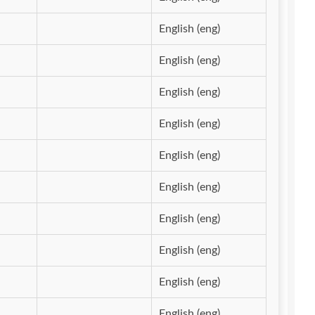
English (eng)
English (eng)
English (eng)
English (eng)
English (eng)
English (eng)
English (eng)
English (eng)
English (eng)
English (eng)