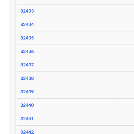
82433
82434
82435
82436
82437
82438
82439
82440
82441
82442