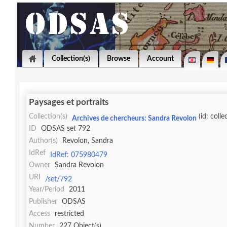
Collection(s)
Browse
Account
Paysages et portraits
Collection(s)
(id: colle
Archives de chercheurs: Sandra Revolon
ID
ODSAS set 792
Author(s)
Revolon, Sandra
IdRef
IdRef: 075980479
Owner
Sandra Revolon
URI
/set/792
Year/Period
2011
Publisher
ODSAS
Access
restricted
Number
227 Object(s)