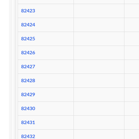
82423
82424
82425
82426
82427
82428
82429
82430
82431
82432