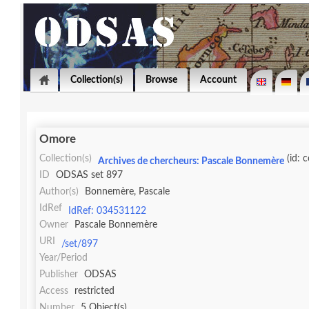
Collection(s)
Browse
Account
Omore
Collection(s)
(id: 
Archives de chercheurs: Pascale Bonnemère
ID
ODSAS set 897
Author(s)
Bonnemère, Pascale
IdRef
IdRef: 034531122
Owner
Pascale Bonnemère
URI
/set/897
Year/Period
Publisher
ODSAS
Access
restricted
Number
5 Object(s)