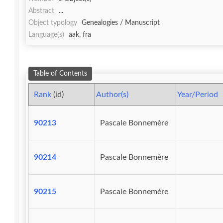
Abstract
...
Object typology
Genealogies / Manuscript
Language(s)
aak, fra
Table of Contents
Rank
(id)
Author(s)
Year/Period
90213
Pascale Bonnemère
90214
Pascale Bonnemère
90215
Pascale Bonnemère