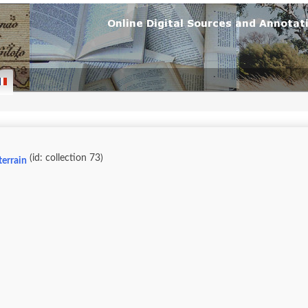
(id: collection 73)
terrain