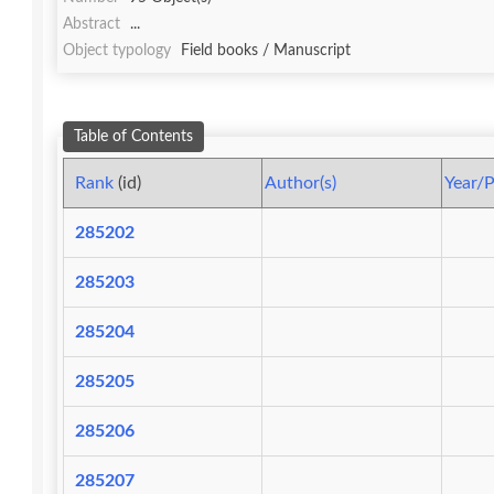
Abstract
...
Object typology
Field books / Manuscript
Table of Contents
Rank
(id)
Author(s)
Year/P
285202
285203
285204
285205
285206
285207