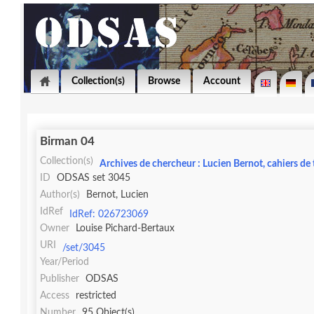
Collection(s)
Browse
Account
Birman 04
Collection(s)
Archives de chercheur : Lucien Bernot, cahiers de 
ID
ODSAS set 3045
Author(s)
Bernot, Lucien
IdRef
IdRef: 026723069
Owner
Louise Pichard-Bertaux
URI
/set/3045
Year/Period
Publisher
ODSAS
Access
restricted
Number
95 Object(s)