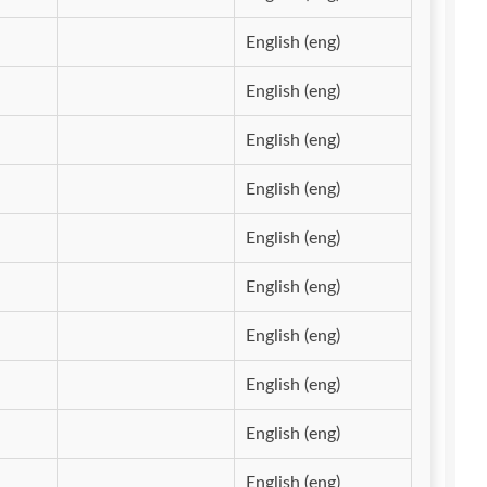
English (eng)
English (eng)
English (eng)
English (eng)
English (eng)
English (eng)
English (eng)
English (eng)
English (eng)
English (eng)