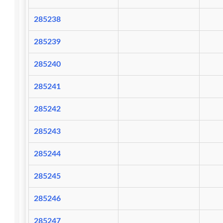
285238
285239
285240
285241
285242
285243
285244
285245
285246
285247