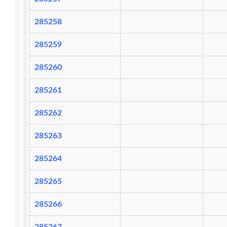
285258
285259
285260
285261
285262
285263
285264
285265
285266