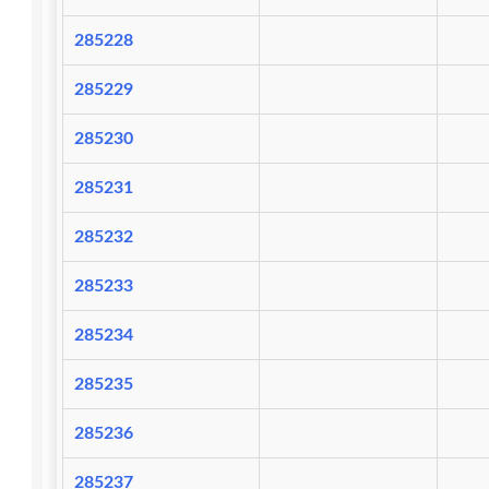
285228
285229
285230
285231
285232
285233
285234
285235
285236
285237