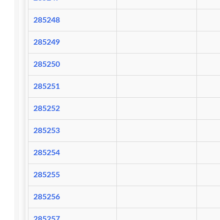
285248
285249
285250
285251
285252
285253
285254
285255
285256
285257