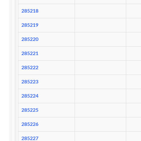
285218
285219
285220
285221
285222
285223
285224
285225
285226
285227