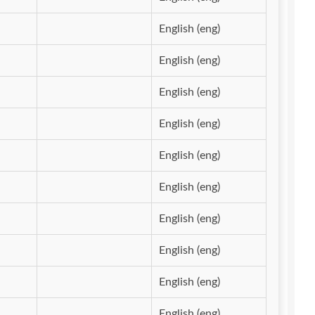
English (eng)
English (eng)
English (eng)
English (eng)
English (eng)
English (eng)
English (eng)
English (eng)
English (eng)
English (eng)